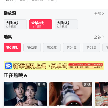
播放源
全部
大陆0线
全球3线
大陆5线
12个视频
12个视频
12个视频
选集
全部
第01集
第02集
第03集
第04集
第05集
正在热映🔥
第11集
第4集