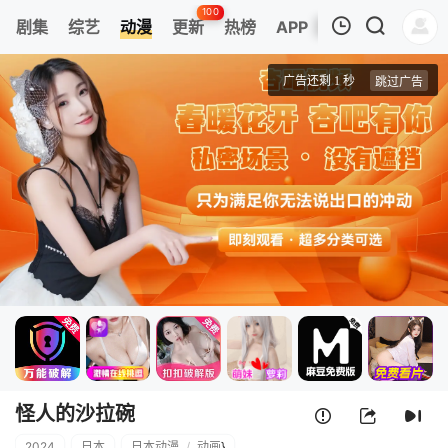
100
剧集
综艺
动漫
更新
热榜
APP
我的观影记录
怪人的沙拉碗
第01集
清空
怪人的沙拉碗
2024
日本
日本动漫
/
动画
}