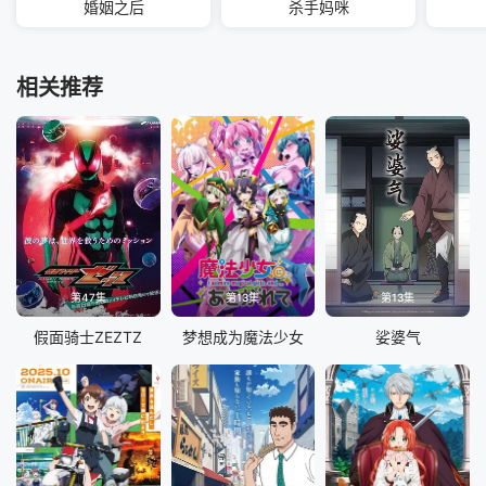
婚姻之后
杀手妈咪
相关推荐
第47集
第13集
第13集
假面骑士ZEZTZ
梦想成为魔法少女
娑婆气