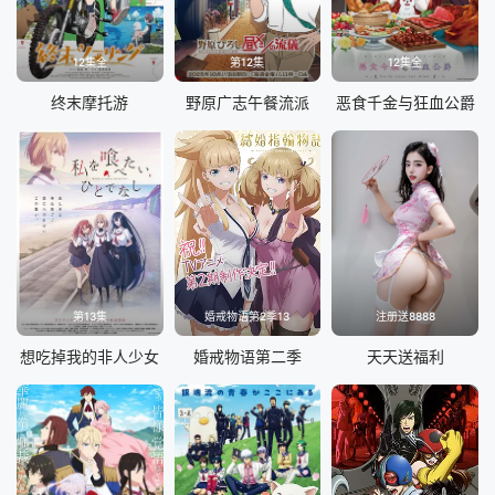
12集全
第12集
12集全
终末摩托游
野原广志午餐流派
恶食千金与狂血公爵
第13集
婚戒物语第2季13
注册送8888
想吃掉我的非人少女
婚戒物语第二季
天天送福利