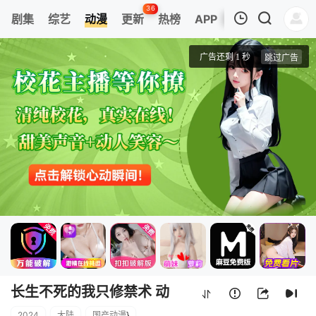
36
剧集
综艺
动漫
更新
热榜
APP
我的观影记录
长生不死的我只修禁术 动态漫画 第一季
第01集
清空
长生不死的我只修禁术 动
2024
大陆
国产动漫
}