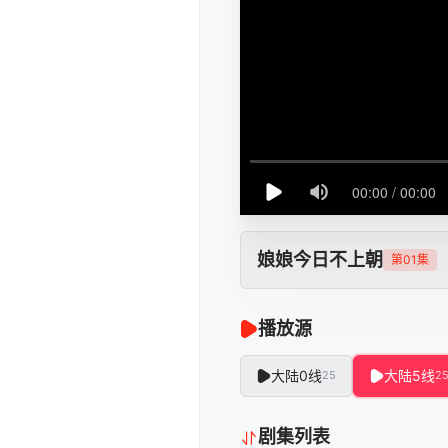
娘娘今日不上朝
第01集
播放源
大陆0线
大陆5线
25
2
剧集列表