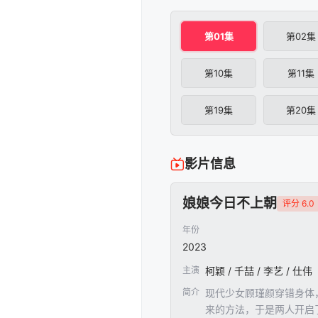
第01集
第02集
第10集
第11集
第19集
第20集
影片信息
娘娘今日不上朝
评分 6.0
年份
2023
主演
柯颖 / 千喆 / 李艺 / 仕伟
简介
现代少女顾瑾颜穿错身体
来的方法，于是两人开启