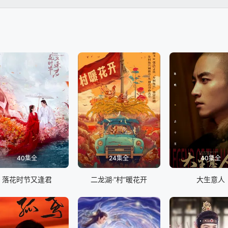
40集全
24集全
40集全
落花时节又逢君
二龙湖·“村”暖花开
大生意人