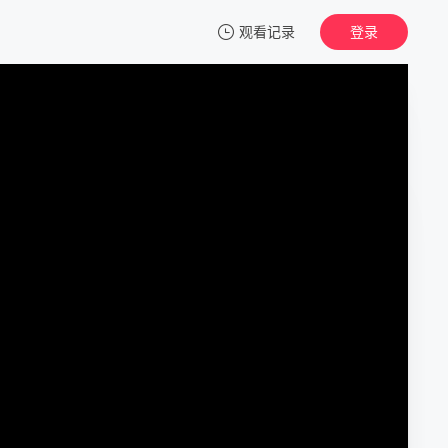
观看记录
登录
我的观影记录
娘娘今日不上朝
第01集
清空