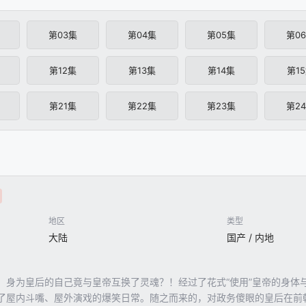
第03集
第04集
第05集
第0
第12集
第13集
第14集
第1
第21集
第22集
第23集
第2
地区
类型
大陆
国产 / 内地
，身为皇后的自己竟与皇帝互换了灵魂？！经过了花式“使用”皇帝的身体
了屋内斗嘴、屋外演戏的爆笑日常。随之而来的，对政务傻眼的皇后在前