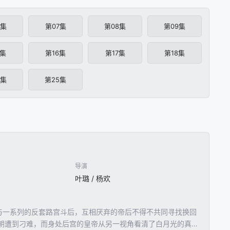
6集
第07集
第08集
第09集
5集
第16集
第17集
第18集
4集
第25集
导演
叶璐 / 杨欢
与一系列的反套路宫斗后，互相厌弃的帝后不得不共同寻找换回
朝遭到刁难，而身处后宫的皇帝从另一视角看清了白月光的真面