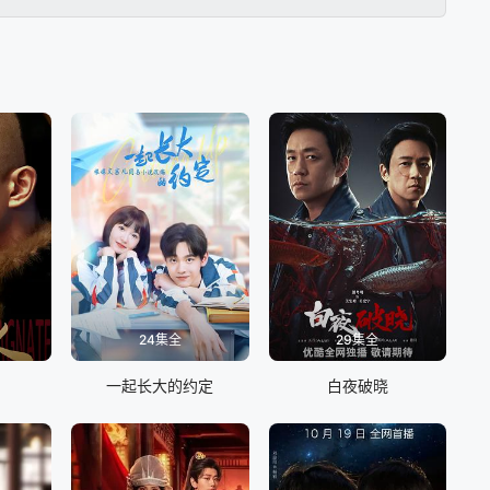
24集全
29集全
一起长大的约定
白夜破晓