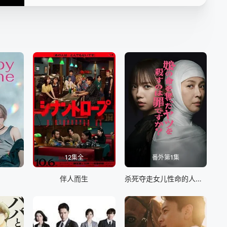
12集全
番外第1集
伴人而生
杀死夺走女儿性命的人是罪吗？