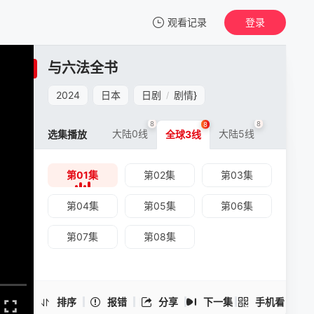
观看记录
登录
我的观影记录
与六法全书
JK与六法全书
第01集
2024
日本
日剧
剧情
}
/
清空
8
8
8
大陆0线
大陆5线
选集播放
全球3线
第01集
第02集
第03集
JK与六法全书 -第01集
手机扫一扫继续看
第04集
第05集
第06集
第07集
第08集
排序
报错
分享
下一集
手机看