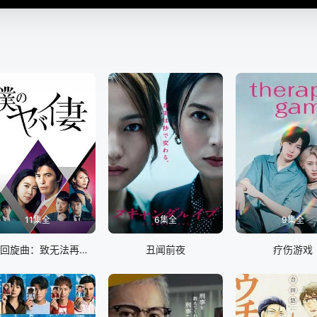
11集全
6集全
9集全
终幕回旋曲：致无法再见的你
丑闻前夜
疗伤游戏