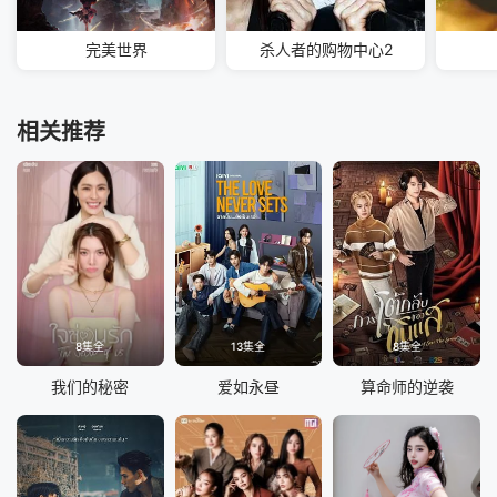
完美世界
杀人者的购物中心2
相关推荐
8集全
13集全
8集全
我们的秘密
爱如永昼
算命师的逆袭