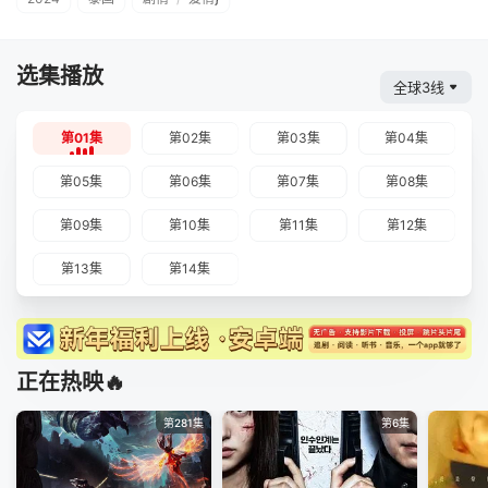
选集播放
全球3线
第01集
第02集
第03集
第04集
第05集
第06集
第07集
第08集
第09集
第10集
第11集
第12集
第13集
第14集
正在热映🔥
第281集
第6集