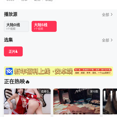
播放源
全部
大陆0线
大陆5线
1个视频
1个视频
选集
全部
正片
正在热映🔥
直播中
第10集