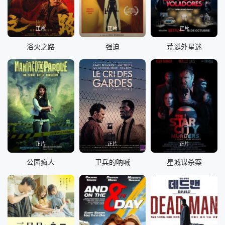
正片
正片
正片
浴火之路
强迫
荒诞外星迷
正片
正片
正片
公园疯人
卫兵的呐喊
星城谋杀案