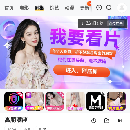
142
首页
电影
剧集
综艺
动漫
更新
热榜
APP
我的观影记录
高朋满座
第01集
清空
高朋满座
2006
香港
港剧
}