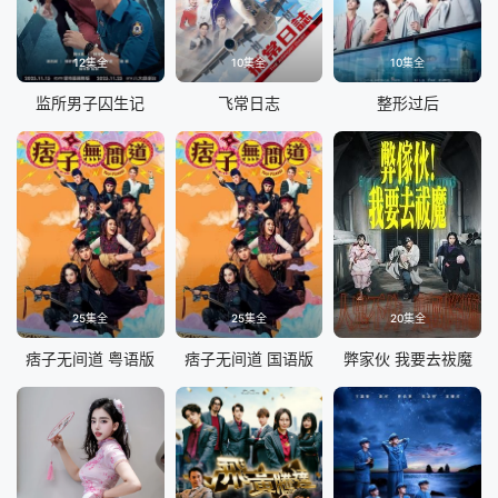
12集全
10集全
10集全
监所男子囚生记
飞常日志
整形过后
25集全
25集全
20集全
痞子无间道 粤语版
痞子无间道 国语版
弊家伙 我要去祓魔