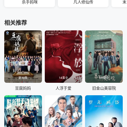
杀手妈咪
凡人修仙传
末
相关推荐
第30集
14集全
24集全
豆腐妈妈
人浮于爱
旧金山美容院