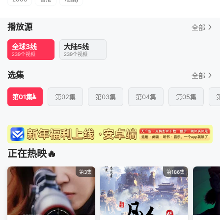
播放源
全部
全球3线
大陆5线
239个视频
239个视频
选集
全部
第01集
第02集
第03集
第04集
第05集
正在热映🔥
第3集
第186集