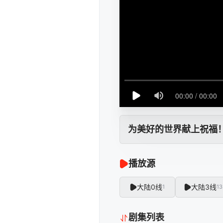
为美好的世界献上祝福
播放源
大陆0线
大陆3线
1
13
剧集列表