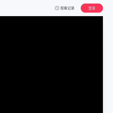
观看记录
登录
我的观影记录
为美好的世界献上祝福！第三季
第01集
清空