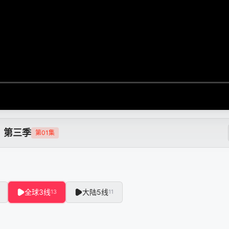
！第三季
第01集
全球3线
大陆5线
13
11