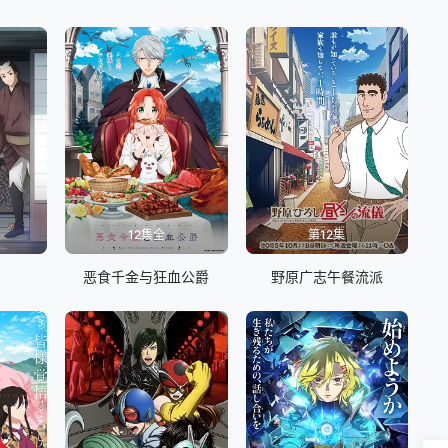
12集全
第12集
恶食千金与狂血公爵
野原广志午餐流派