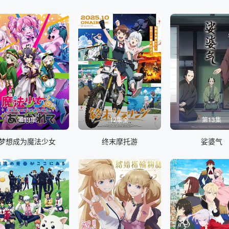
第13集
12集全
第13集
梦想成为魔法少女
终末摩托游
娑婆气