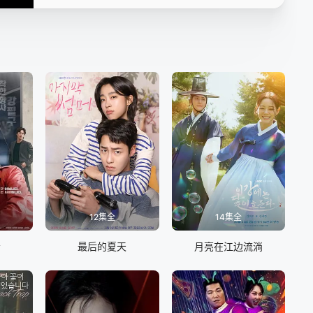
16
12集全
14集全
会
最后的夏天
月亮在江边流淌