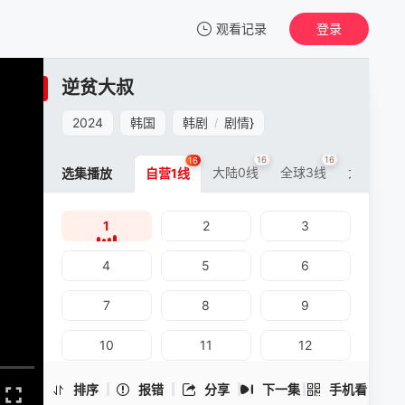
观看记录
登录
我的观影记录
逆贫大叔
逆贫大叔
1
2024
韩国
韩剧
剧情
}
/
清空
16
16
16
16
大陆0线
全球3线
大陆5线
选集播放
自营1线
1
2
3
逆贫大叔 -1
手机扫一扫继续看
4
5
6
7
8
9
10
11
12
13
14
15
排序
报错
分享
下一集
手机看