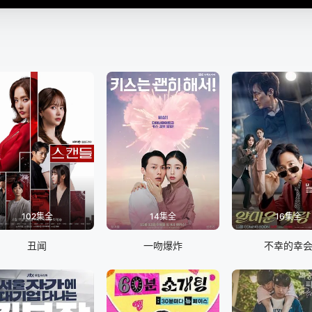
102集全
14集全
16集全
丑闻
一吻爆炸
不幸的幸