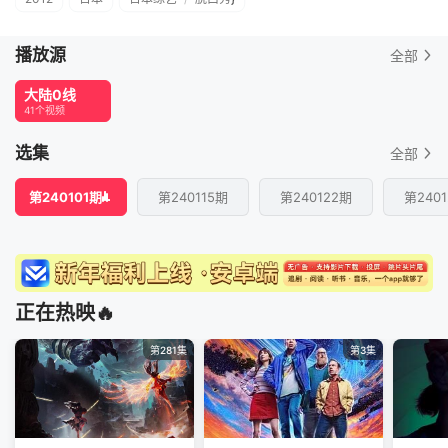
播放源
全部
大陆0线
41个视频
选集
全部
第240101期
第240115期
第240122期
第240
正在热映🔥
第281集
第3集