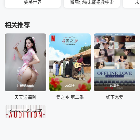
完美世界
斯图尔特未能拯救宇宙
末
相关推荐
注册送8888
20期全
10集全
天天送福利
爱之乡 第二季
线下恋爱