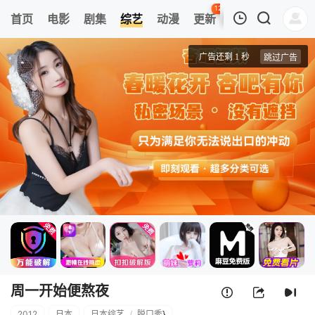
120
首页
电影
剧集
综艺
动漫
更新
热榜
APP
我的观影记录
周一开始便熬夜
第240101期
清空
周一开始便熬夜
2012
日本
日本综艺
/
脱口秀
}