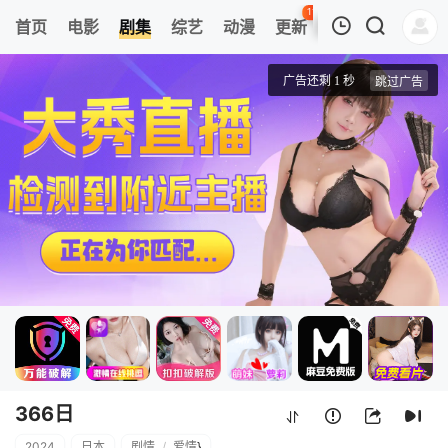
116
首页
电影
剧集
综艺
动漫
更新
热榜
APP
我的观影记录
366日
第01集
清空
366日
2024
日本
剧情
/
爱情
}