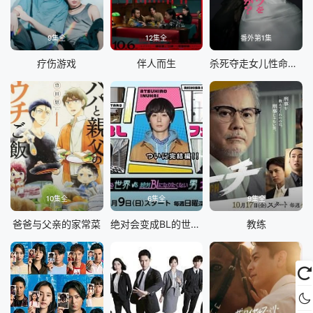
9集全
12集全
番外第1集
疗伤游戏
伴人而生
杀死夺走女儿性命的人是罪吗？
10集全
6集全
9集全
爸爸与父亲的家常菜
绝对会变成BL的世界VS绝不想变成BL的男人最终章
教练