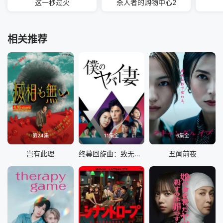
这一秒过火
杀人者的购物中心2
相关推荐
第24集
11集全
6集全
岂有此理
终幕回旋曲：致无法再见的你
丑闻前夜