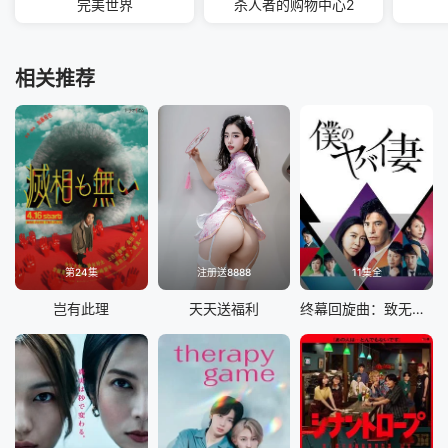
完美世界
杀人者的购物中心2
相关推荐
第24集
注册送8888
11集全
岂有此理
天天送福利
终幕回旋曲：致无法再见的你