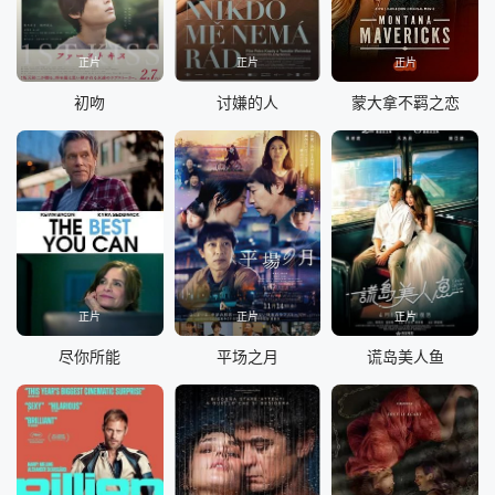
正片
正片
正片
初吻
讨嫌的人
蒙大拿不羁之恋
正片
正片
正片
尽你所能
平场之月
谎岛美人鱼