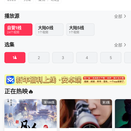
播放源
全部
自营1线
大陆0线
大陆5线
24个视频
1个视频
1个视频
选集
全部
1
2
3
4
5
正在热映🔥
第186集
第3集