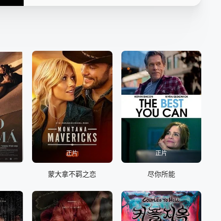
正片
正片
蒙大拿不羁之恋
尽你所能