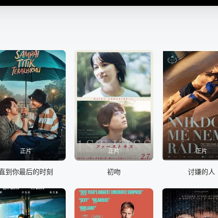
正片
正片
正片
直到你最后的时刻
初吻
讨嫌的人