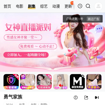
107
首页
电影
剧集
综艺
动漫
更新
热榜
APP
我的观影记录
勇气家族
第1集
清空
勇气家族
2024
台湾
台剧
/
剧情
}