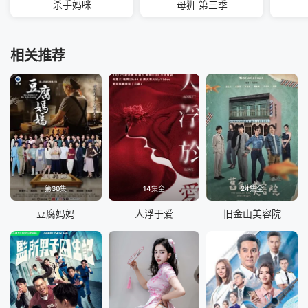
杀手妈咪
母狮 第三季
相关推荐
第30集
14集全
24集全
豆腐妈妈
人浮于爱
旧金山美容院