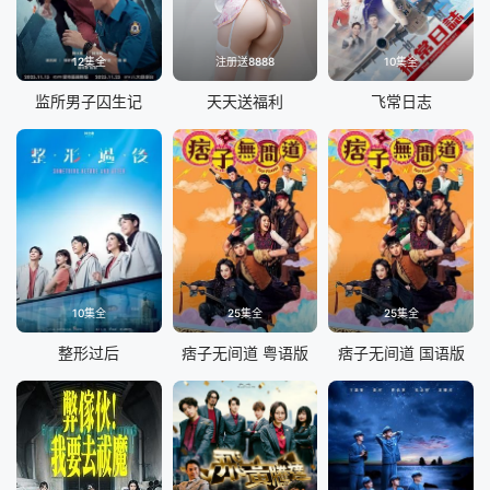
12集全
注册送8888
10集全
监所男子囚生记
天天送福利
飞常日志
10集全
25集全
25集全
整形过后
痞子无间道 粤语版
痞子无间道 国语版