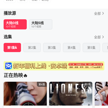
播放源
全部
大陆0线
大陆5线
10个视频
10个视频
选集
全部
第1集
第2集
第3集
第4集
第5集
正在热映🔥
第4集
第1集