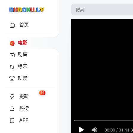
首页
电影
剧集
综艺
动漫
96
更新
热榜
APP