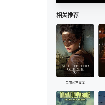
相关推荐
正片
美丽的不完美