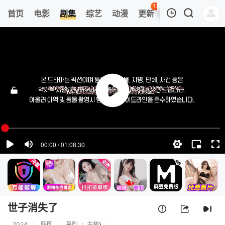
135
首页
电影
剧集
综艺
动漫
更新
热榜
APP
我的观影记录
世子消失了
1
清空
世子消失了
2024
韩国
喜剧
/
古装
}