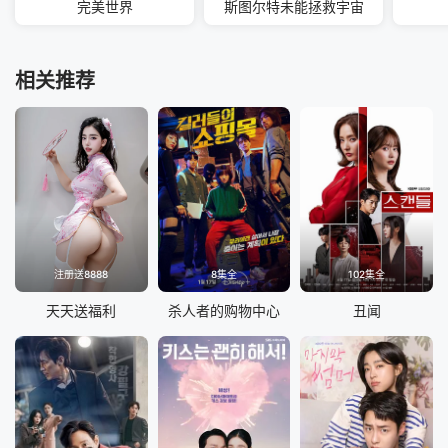
完美世界
斯图尔特未能拯救宇宙
相关推荐
注册送8888
8集全
102集全
天天送福利
杀人者的购物中心
丑闻