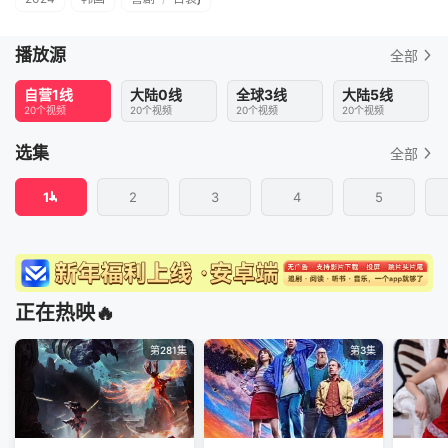
播放源
全部
自营1线
大陆0线
全球3线
大陆5线
20个视频
20个视频
20个视频
20个视频
选集
全部
1
2
3
4
5
正在热映🔥
第281集
第3集