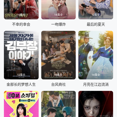
16集全
14集全
12集全
不幸的幸会
一吻爆炸
最后的夏天
12集全
16集全
14集全
金部长的梦想人生
台风商社
月亮在江边流淌