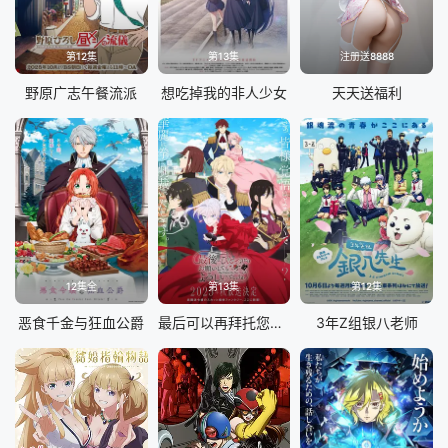
第12集
第13集
注册送8888
野原广志午餐流派
想吃掉我的非人少女
天天送福利
12集全
第13集
第12集
恶食千金与狂血公爵
最后可以再拜托您一件事吗
3年Z组银八老师