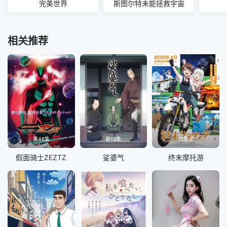
完美世界
斯图尔特未能拯救宇宙
相关推荐
第46集
第13集
12集全
假面骑士ZEZTZ
娑婆气
终末摩托游