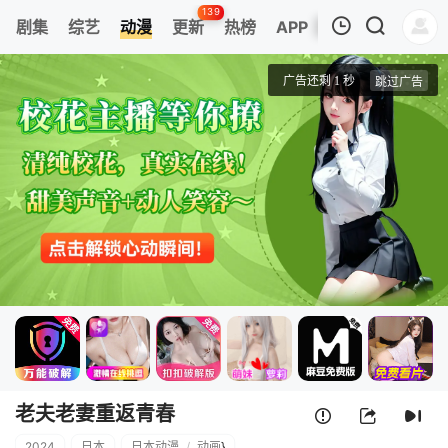
139
剧集
综艺
动漫
更新
热榜
APP
我的观影记录
老夫老妻重返青春
第01集
清空
老夫老妻重返青春
2024
日本
日本动漫
/
动画
}