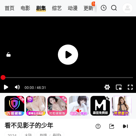
141
首页
电影
剧集
综艺
动漫
更新
热榜
APP
我的观影记录
看不见影子的少年
1
清空
看不见影子的少年
2024
大陆
剧情
/
悬疑
}