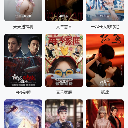
注册送8888
40集全
24集全
天天送福利
大生意人
一起长大的约定
29集全
24集全
24集全
白夜破晓
毒舌家庭
孤鸢