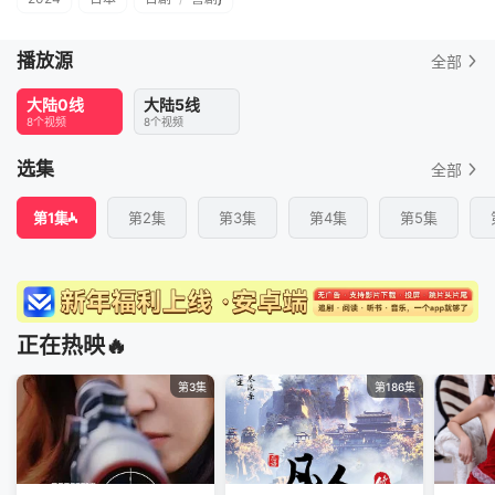
播放源
全部
大陆0线
大陆5线
8个视频
8个视频
选集
全部
第1集
第2集
第3集
第4集
第5集
正在热映🔥
第3集
第186集