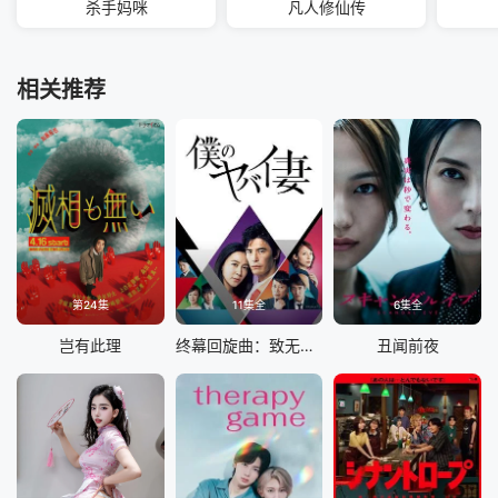
杀手妈咪
凡人修仙传
相关推荐
第24集
11集全
6集全
岂有此理
终幕回旋曲：致无法再见的你
丑闻前夜