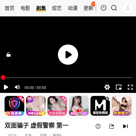
142
首页
电影
剧集
综艺
动漫
更新
热榜
APP
我的观影记录
双面骗子 虚假警察 第一季
第1集
清空
双面骗子 虚假警察 第一
2024
日本
日剧
/
喜剧
}