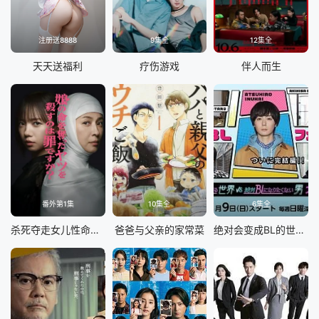
注册送8888
9集全
12集全
天天送福利
疗伤游戏
伴人而生
番外第1集
10集全
6集全
杀死夺走女儿性命的人是罪吗？
爸爸与父亲的家常菜
绝对会变成BL的世界VS绝不想变成BL的男人最终章