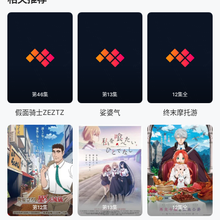
第46集
第13集
12集全
假面骑士ZEZTZ
娑婆气
终末摩托游
第12集
第13集
12集全