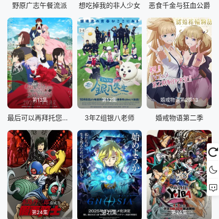
野原广志午餐流派
想吃掉我的非人少女
恶食千金与狂血公爵
第13集
第12集
婚戒物语第2季13
最后可以再拜托您一件事吗
3年Z组银八老师
婚戒物语第二季
第24集
第21集
第24集