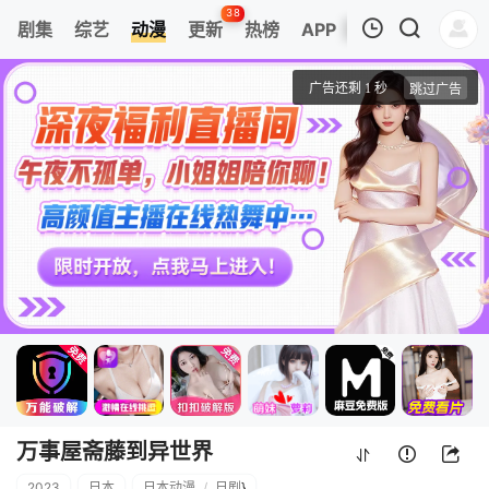
38
剧集
综艺
动漫
更新
热榜
APP
我的观影记录
万事屋斋藤到异世界
第01集
清空
万事屋斋藤到异世界
2023
日本
日本动漫
/
日剧
}