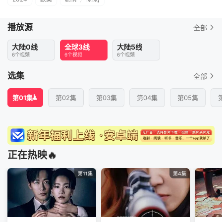
播放源
全部
大陆0线
全球3线
大陆5线
6个视频
6个视频
6个视频
选集
全部
第01集
第02集
第03集
第04集
第05集
正在热映🔥
第11集
第4集