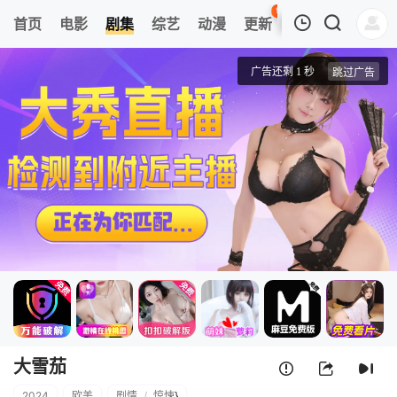
96
首页
电影
剧集
综艺
动漫
更新
热榜
APP
我的观影记录
大雪茄
第01集
清空
大雪茄
2024
欧美
剧情
/
惊悚
}