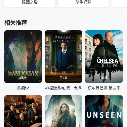
婚姻之后
杀手妈咪
相关推荐
8集全
第7集
第4集
桑德坎
神探默多克 第十九季
切尔西侦探 第三季