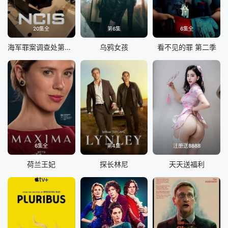
20集全
第6集
6集全
海军罪案调查处第二十三季
乌鸦女孩
看不见的罪 第二季
6集全
第4集
注册送8888
荷兰王妃
探长林尼
天天送福利