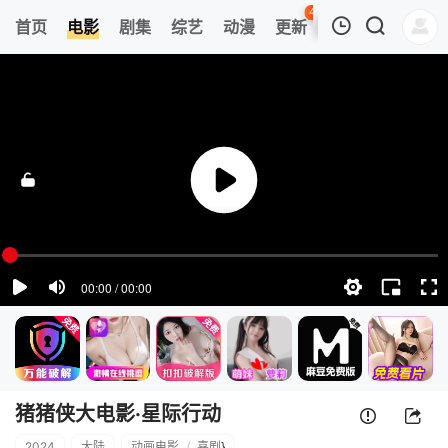
43
首页
电影
剧集
综艺
动漫
更新
热榜
APP
我的观影记录
猪猪侠大电影·星际行动
HD
清空
猪猪侠大电影·星际行动
2024
大陆
动画电影
/
喜剧
}