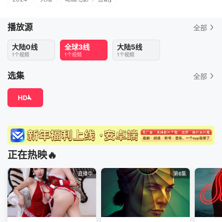
播放源
全部
大陆0线
全球3线
大陆5线
1个视频
1个视频
1个视频
选集
全部
HD
正在热映🔥
直播中
第6集