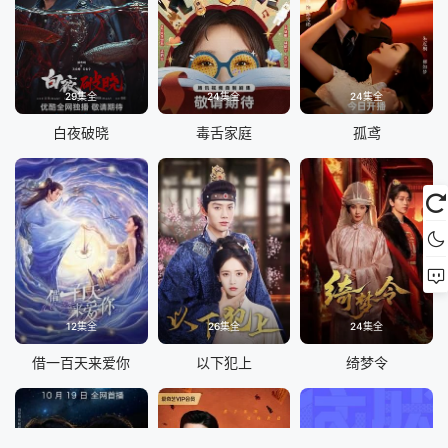
29集全
24集全
24集全
白夜破晓
毒舌家庭
孤鸢
12集全
26集全
24集全
借一百天来爱你
以下犯上
绮梦令