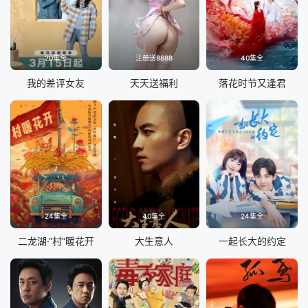
20集全
注册送8888
40集全
我的差评女友
天天送福利
落花时节又逢君
24集全
40集全
24集全
二龙湖·“村”暖花开
大生意人
一起长大的约定