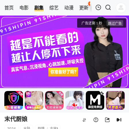
65
首页
电影
剧集
综艺
动漫
更新
热榜
APP
我的观影记录
末代厨娘
1
清空
末代厨娘
2024
大陆
剧情
/
古装
}