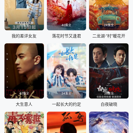
20集全
40集全
24集全
我的差评女友
落花时节又逢君
二龙湖·“村”暖花开
40集全
24集全
29集全
大生意人
一起长大的约定
白夜破晓