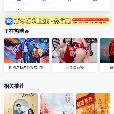
37
38
正在热映🔥
第3集
直播中
斯图尔特未能拯救宇宙
正能量直播
谜
相关推荐