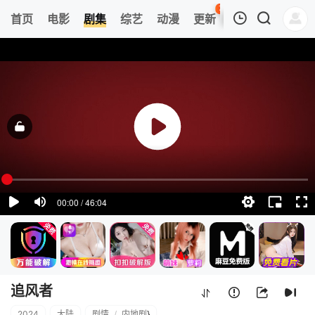
78
首页
电影
剧集
综艺
动漫
更新
热榜
APP
我的观影记录
追风者
1
清空
追风者
2024
大陆
剧情
/
内地剧
}