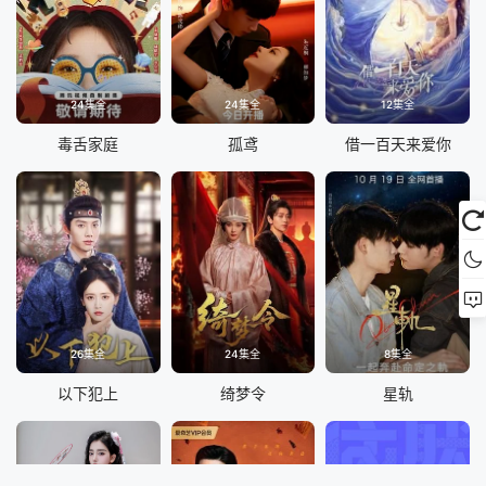
24集全
24集全
12集全
毒舌家庭
孤鸢
借一百天来爱你
26集全
24集全
8集全
以下犯上
绮梦令
星轨