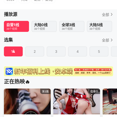
播放源
全部
自营1线
大陆0线
全球3线
大陆5线
36个视频
36个视频
36个视频
36个视频
选集
全部
1
2
3
4
5
正在热映🔥
第3集
直播中