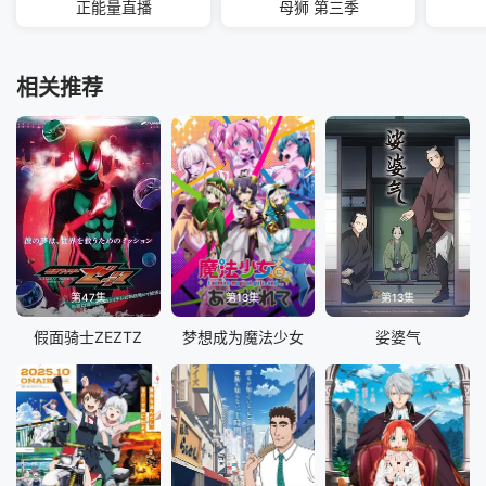
正能量直播
母狮 第三季
相关推荐
第47集
第13集
第13集
假面骑士ZEZTZ
梦想成为魔法少女
娑婆气