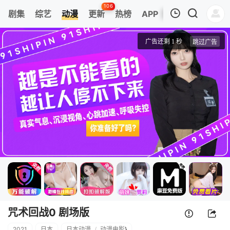
106
剧集
综艺
动漫
更新
热榜
APP
我的观影记录
咒术回战0 剧场版
正片
清空
咒术回战0 剧场版
2021
日本
日本动漫
/
动漫电影
}