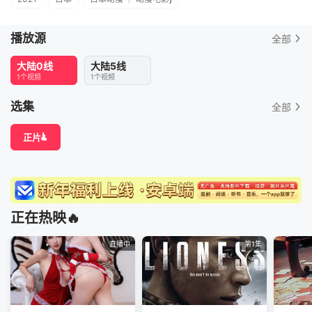
播放源
全部
大陆0线
大陆5线
1个视频
1个视频
选集
全部
正片
正在热映🔥
直播中
第1集