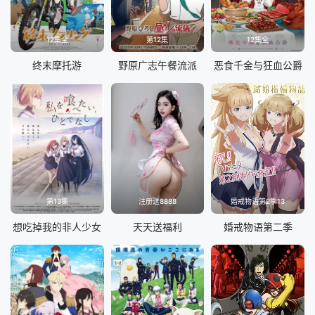
12集全
第12集
12集全
终末摩托游
野原广志午餐流派
恶食千金与狂血公爵
第13集
注册送8888
婚戒物语第2季13
想吃掉我的非人少女
天天送福利
婚戒物语第二季