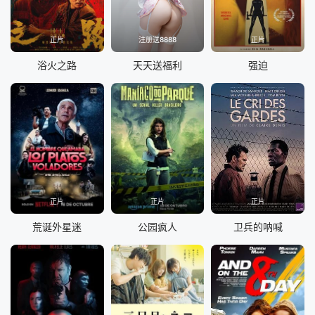
正片
注册送8888
正片
浴火之路
天天送福利
强迫
正片
正片
正片
荒诞外星迷
公园疯人
卫兵的呐喊