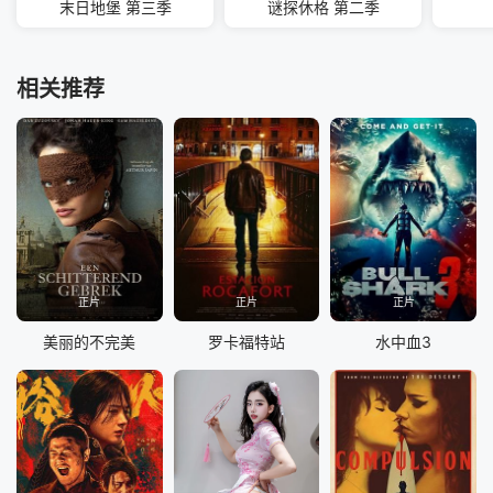
末日地堡 第三季
谜探休格 第二季
相关推荐
正片
正片
正片
美丽的不完美
罗卡福特站
水中血3