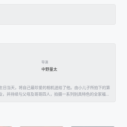
导演
中野量太
岁生日当天，将自己最珍爱的相机送给了他。由小儿子所拍下的第
业，并持续与父母及哥哥四人，拍摄一系列别具特色的全家福，
集。由于风格独特并让人会心一笑，让他获得摄影大奖肯定，从
建义工，并在海啸过后的泥泞中，找到一本本已经失去主人的相