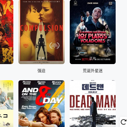
正片
正片
强迫
荒诞外星迷