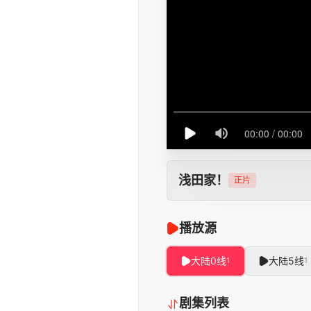
浅田家！
正片
播放源
大陆0线
大陆5线
1
1
剧集列表