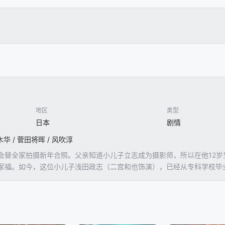
地区
类型
日本
剧情
木华 / 菅田将晖 / 风吹淳
会替全家拍摄新年合照。父亲知道小儿子立志成为摄影师，所以在他12
家福。如今，这位小儿子浅田政志（二宫和也饰演），已经从专科学校毕
赛车手、选举、战队、乐队等不同主题，并以《浅田家》为名出版了摄影
不过随之而来的一场灾难，却让他逐渐失去人生目标。他自愿成为灾后重
片背后，他能否从中领悟到摄影的真正意义呢？