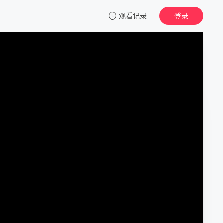
观看记录
登录
我的观影记录
浅田家！
正片
清空