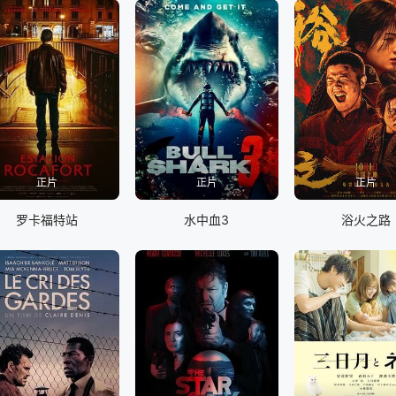
正片
正片
正片
罗卡福特站
水中血3
浴火之路