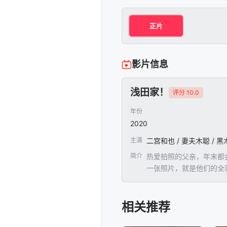
正片
影片信息
浅田家！
评分 10.0
年份
2020
主演
二宫和也 / 妻夫木聪 / 黑
简介
热爱拍照的父亲，年末都
一张照片，就是他们的全
其中包括消防员、黑道、
此踏上专业摄影师之路。
簿。在这些充满故事的照
相关推荐