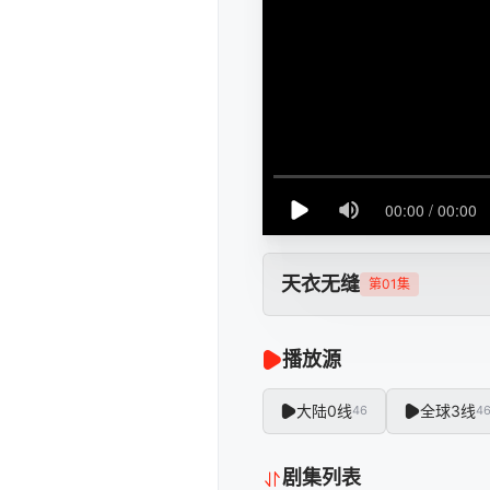
天衣无缝
第01集
播放源
大陆0线
全球3线
46
4
剧集列表