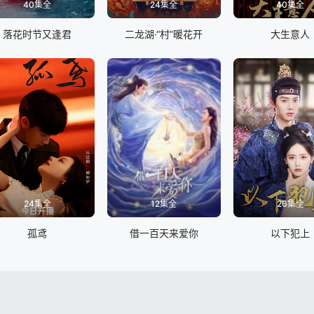
40集全
24集全
40集全
落花时节又逢君
二龙湖·“村”暖花开
大生意人
24集全
12集全
26集全
孤鸢
借一百天来爱你
以下犯上