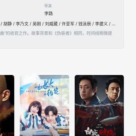
导演
李路
秦俊杰 / 徐璐 / 陆毅 / 胡海锋 / 张芷溪 / 朱刚日尧 / 莫小奇 / 孙佺 / 丁勇岱 / 丁海峰 / 吴秀波 / 吴越 / 胡静 / 李乃文 / 吴刚 / 刘威葳 / 许亚军 / 钱泳辰 / 李建义 / 张凯丽 / 冯雷 / 高露 / 许文广 / 岳红 / 张可盈 / 赵樱子 / 谭凯 / 孙添垚
曲”的收官之作。故事背景和《伪装者》相同，时间线稍微提