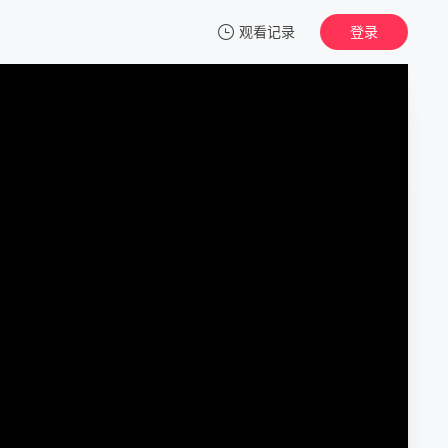
观看记录
登录
我的观影记录
天衣无缝
第01集
清空