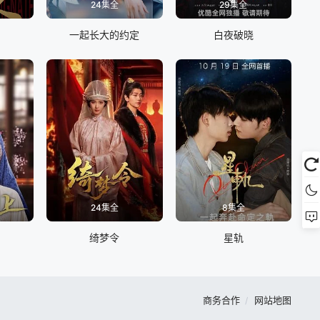
24集全
29集全
一起长大的约定
白夜破晓
24集全
8集全
绮梦令
星轨
商务合作
网站地图