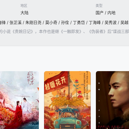
地区
类型
大陆
国产 / 内地
的小说《贵婉日记》，本作也是继《一触即发》、《伪装者》后“谍战三部