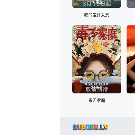
20集全
我的差评女友
24集全
毒舌家庭