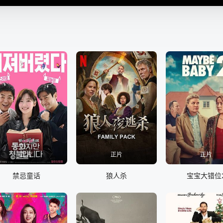
正片
正片
正片
禁忌童话
狼人杀
宝宝大错位