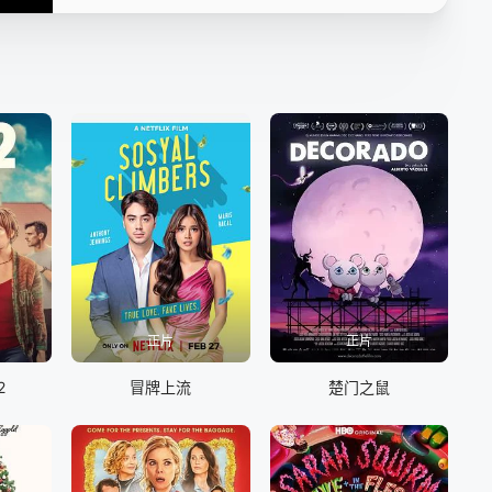
正片
正片
2
冒牌上流
楚门之鼠