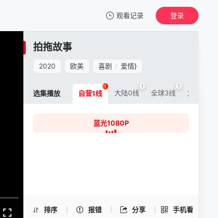
观看记录
登录
我的观影记录
拍拖故事
拍拖故事
蓝光1080P
2020
欧美
喜剧
爱情
}
/
清空
1
1
1
1
大陆0线
全球3线
大陆5线
选集播放
自营1线
蓝光1080P
拍拖故事 -蓝光1080P
手机扫一扫继续看
排序
报错
分享
手机看