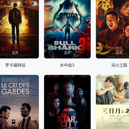
正片
正片
正片
罗卡福特站
水中血3
浴火之路