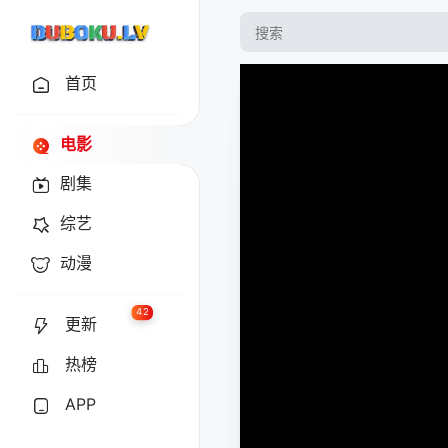
首页
电影
剧集
综艺
动漫
42
更新
热榜
APP