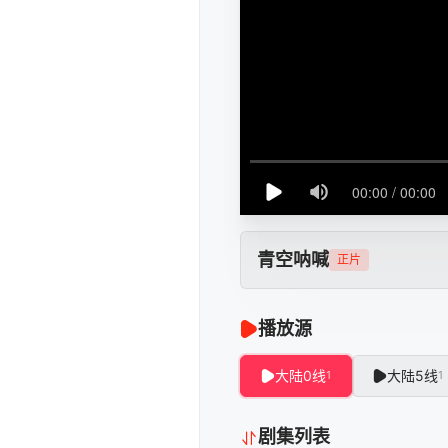
青空呐喊
正片
播放源
大陆0线
大陆5线
1
1
剧集列表