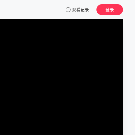
观看记录
登录
我的观影记录
青空呐喊
正片
清空