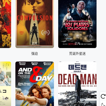
正片
正片
强迫
荒诞外星迷