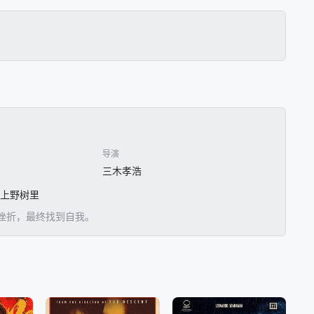
导演
三木孝浩
/ 上野树里
挫折，最终找到自我。