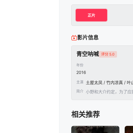
正片
影片信息
青空呐喊
评分 5.0
年份
2016
主演
土屋太凤 / 竹内凉真 / 叶
简介
小野和大介约定，为了应
相关推荐