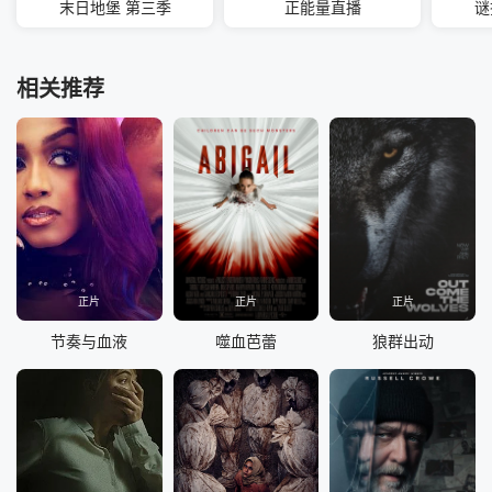
末日地堡 第三季
正能量直播
谜
相关推荐
正片
正片
正片
节奏与血液
噬血芭蕾
狼群出动