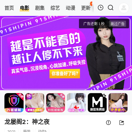
45
首页
电影
剧集
综艺
动漫
更新
热榜
APP
我的观影记录
龙屡阁2：神之夜
4k高清
清空
龙屡阁2：神之夜
2021
韩国
动作
}