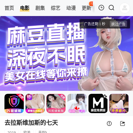
130
首页
电影
剧集
综艺
动漫
更新
热榜
APP
我的观影记录
去拉斯维加斯的七天
蓝光1080P
清空
去拉斯维加斯的七天
2019
欧美
喜剧
}