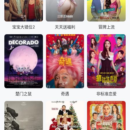
正片
注册送8888
正片
宝宝大错位2
天天送福利
冒牌上流
正片
正片
正片
楚门之鼠
奇遇
非标准恋爱