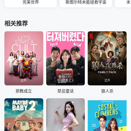
完美世界
斯图尔特未能拯救宇宙
末
相关推荐
正片
正片
正片
邪教成立
禁忌童话
狼人杀