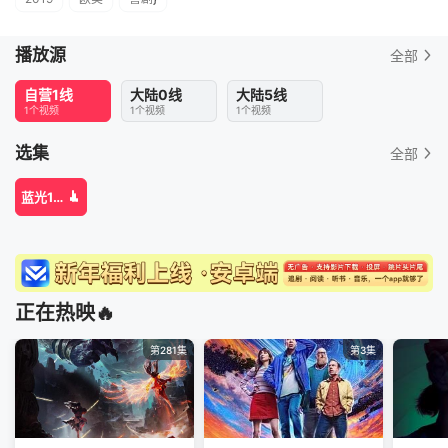
播放源
全部
自营1线
大陆0线
大陆5线
1个视频
1个视频
1个视频
选集
全部
蓝光1080P
正在热映🔥
第281集
第3集