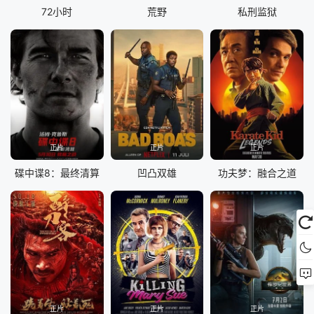
72小时
荒野
私刑监狱
正片
正片
正片
碟中谍8：最终清算
凹凸双雄
功夫梦：融合之道
正片
正片
正片