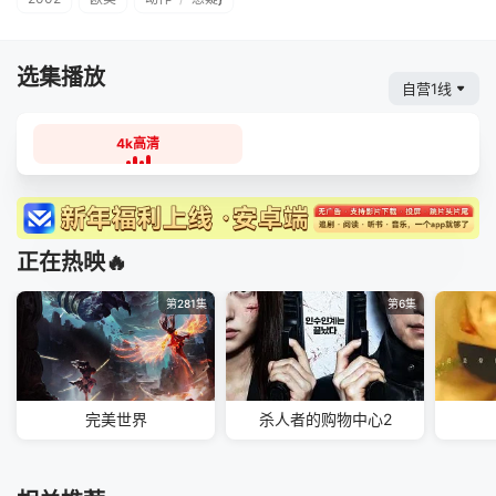
选集播放
自营1线
4k高清
正在热映🔥
第281集
第6集
完美世界
杀人者的购物中心2