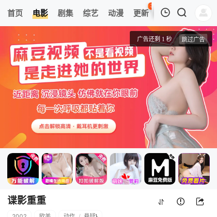
36
首页
电影
剧集
综艺
动漫
更新
热榜
APP
我的观影记录
谍影重重
4k高清
清空
谍影重重
2002
欧美
动作
/
悬疑
}