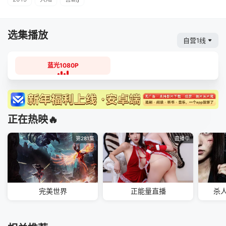
选集播放
自营1线
蓝光1080P
正在热映🔥
第281集
直播中
完美世界
正能量直播
杀