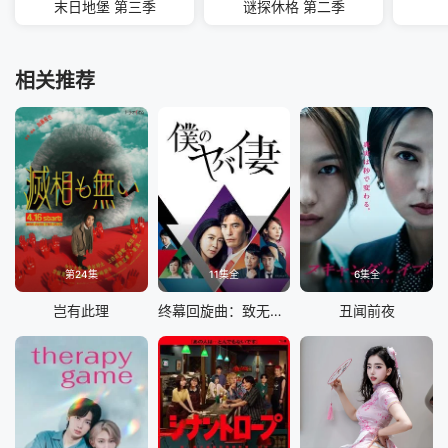
末日地堡 第三季
谜探休格 第二季
相关推荐
第24集
11集全
6集全
岂有此理
终幕回旋曲：致无法再见的你
丑闻前夜