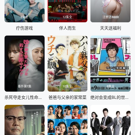
9集全
12集全
注册送8888
疗伤游戏
伴人而生
天天送福利
番外第1集
10集全
6集全
杀死夺走女儿性命的人是罪吗？
爸爸与父亲的家常菜
绝对会变成BL的世界VS绝不想变成BL的男人最终章