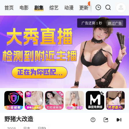
39
首页
电影
剧集
综艺
动漫
更新
热榜
APP
我的观影记录
野猪大改造
第01集
清空
野猪大改造
2005
日本
日剧
}