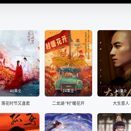
40集全
24集全
40集全
落花时节又逢君
二龙湖·“村”暖花开
大生意人