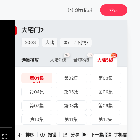
观看记录
登录
我的观影记录
大宅门2
大宅门2
第01集
2003
大陆
国产
剧情
}
/
清空
32
32
32
大陆0线
全球3线
选集播放
大陆5线
第01集
第02集
第03集
大宅门2 -第01集
手机扫一扫继续看
第04集
第05集
第06集
第07集
第08集
第09集
第10集
第11集
第12集
第13集
第14集
第15集
排序
报错
分享
下一集
手机看