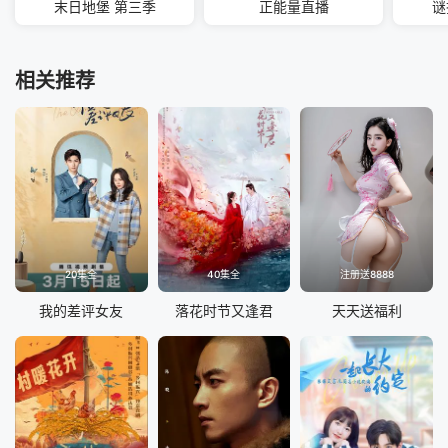
末日地堡 第三季
正能量直播
谜
相关推荐
20集全
40集全
注册送8888
我的差评女友
落花时节又逢君
天天送福利