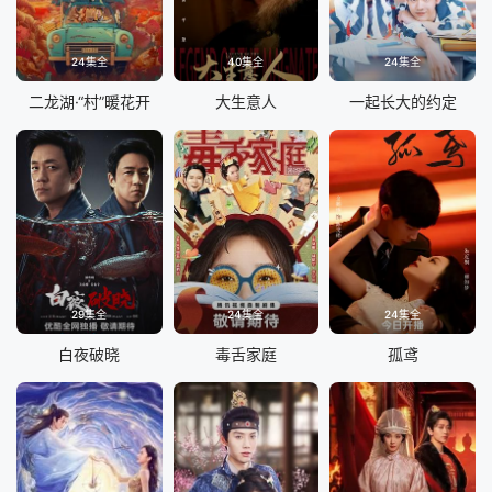
24集全
40集全
24集全
二龙湖·“村”暖花开
大生意人
一起长大的约定
29集全
24集全
24集全
白夜破晓
毒舌家庭
孤鸢