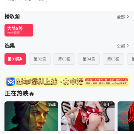
播放源
全部
大陆5线
29个视频
选集
全部
第01集
第02集
第03集
第04集
第05集
正在热映🔥
第6集
直播中