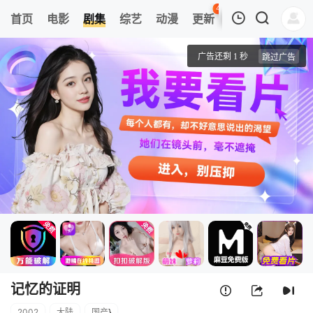
43
首页
电影
剧集
综艺
动漫
更新
热榜
APP
我的观影记录
记忆的证明
第01集
清空
记忆的证明
2002
大陆
国产
}