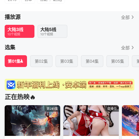
播放源
全部
大陆3线
大陆5线
10个视频
10个视频
选集
全部
第01集
第02集
第03集
第04集
第05集
正在热映🔥
第281集
直播中