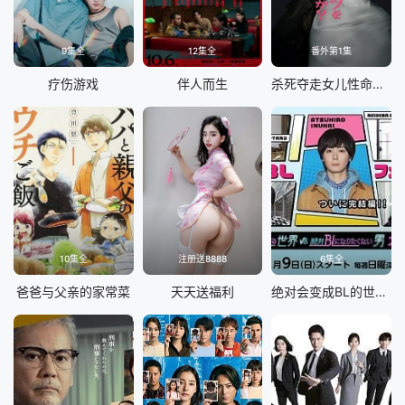
9集全
12集全
番外第1集
疗伤游戏
伴人而生
杀死夺走女儿性命的人是罪吗？
10集全
注册送8888
6集全
爸爸与父亲的家常菜
天天送福利
绝对会变成BL的世界VS绝不想变成BL的男人最终章