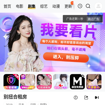
126
首页
电影
剧集
综艺
动漫
更新
热榜
APP
我的观影记录
别扭合租房
第01集
清空
别扭合租房
2019
日本
日剧
/
剧情
}