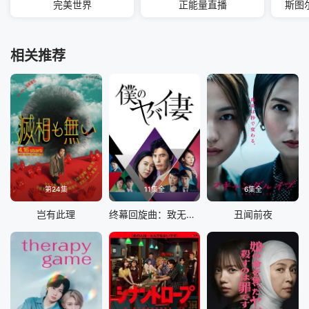
完美世界
正能量直播
斯图
相关推荐
第24集
11集全
6集全
岂有此理
终幕回旋曲：致无法再见的你
丑闻前夜