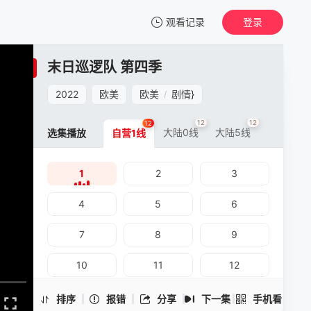
观看记录
登录
我的观影记录
末日巡逻队 第四季
末日巡逻队 第四季
1
2022
欧美
欧美
剧情
}
/
清空
12
12
12
大陆0线
大陆5线
选集播放
自营1线
1
2
3
末日巡逻队 第四季 -1
手机扫一扫继续看
4
5
6
7
8
9
10
11
12
排序
报错
分享
下一集
手机看