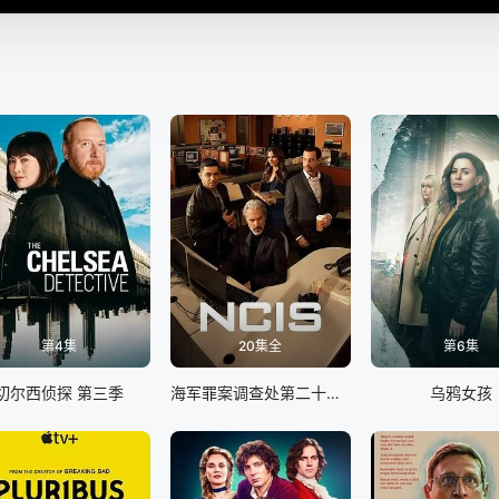
第4集
20集全
第6集
切尔西侦探 第三季
海军罪案调查处第二十三季
乌鸦女孩