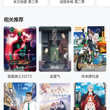
末日地堡 第三季
谜探休格 第二季
相关推荐
第46集
第13集
12集全
假面骑士ZEZTZ
娑婆气
终末摩托游