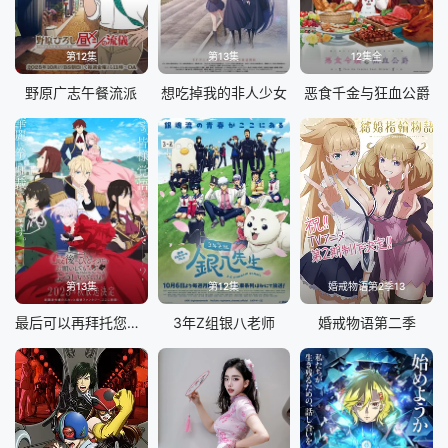
第12集
第13集
12集全
野原广志午餐流派
想吃掉我的非人少女
恶食千金与狂血公爵
第13集
第12集
婚戒物语第2季13
最后可以再拜托您一件事吗
3年Z组银八老师
婚戒物语第二季