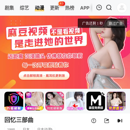
43
剧集
综艺
动漫
更新
热榜
APP
我的观影记录
回忆三部曲
第01集
清空
回忆三部曲
1995
日本
日本动漫
}