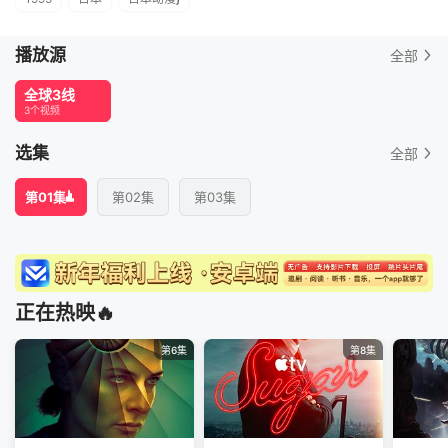
播放源
全部
全球3线
3个视频
选集
全部
第01集
第02集
第03集
正在热映🔥
第6集
第8集