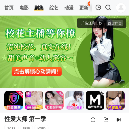
43
首页
电影
剧集
综艺
动漫
更新
热榜
APP
我的观影记录
性爱大师 第一季
第01集
清空
性爱大师 第一季
2013
欧美
欧美
}