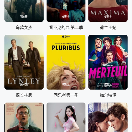
第6集
6集全
6集全
乌鸦女孩
看不见的罪 第二季
荷兰王妃
第4集
9集全
6集全
探长林尼
同乐者第一季
梅尔特伊