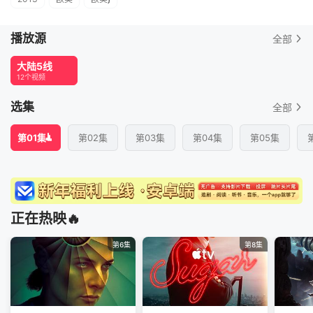
播放源
全部
大陆5线
12个视频
选集
全部
第01集
第02集
第03集
第04集
第05集
正在热映🔥
第6集
第8集