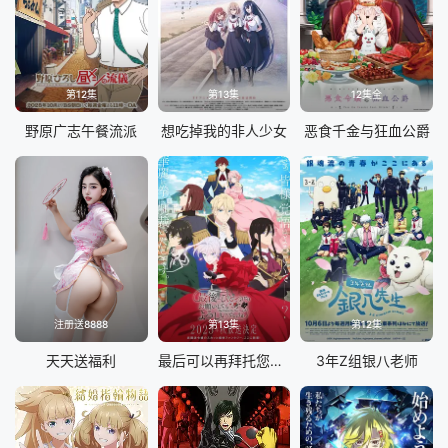
第12集
第13集
12集全
野原广志午餐流派
想吃掉我的非人少女
恶食千金与狂血公爵
注册送8888
第13集
第12集
天天送福利
最后可以再拜托您一件事吗
3年Z组银八老师