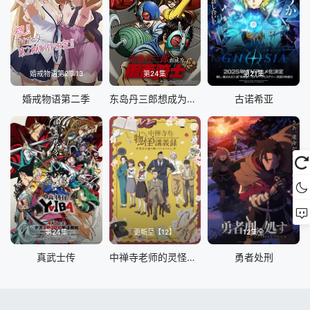
婚戒物语第2季13
第24集
第21集
婚戒物语第二季
东岛丹三郎想成为假面骑士
古诺希亚
第24集
更新至【12】
12集全
真武士传
中禅寺老师的灵怪讲义实录 老师会把谜题全都解开的。
勇者处刑