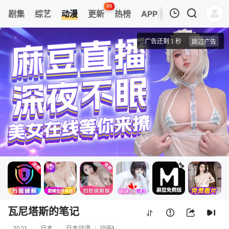
96
剧集
综艺
动漫
更新
热榜
APP
我的观影记录
瓦尼塔斯的笔记
第01集
清空
瓦尼塔斯的笔记
2021
日本
日本动漫
/
动画
}