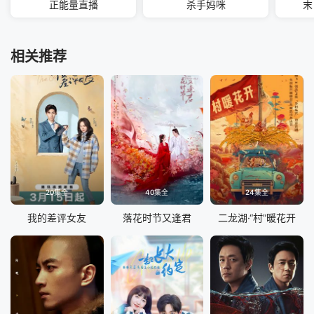
正能量直播
杀手妈咪
末
相关推荐
20集全
40集全
24集全
我的差评女友
落花时节又逢君
二龙湖·“村”暖花开