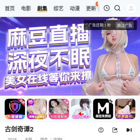
69
首页
电影
剧集
综艺
动漫
更新
热榜
APP
我的观影记录
古剑奇谭2
第1集
清空
古剑奇谭2
2018
大陆
国产
/
内地
}