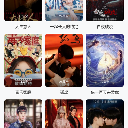
40集全
24集全
29集全
大生意人
一起长大的约定
白夜破晓
24集全
24集全
12集全
毒舌家庭
孤鸢
借一百天来爱你