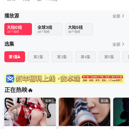
播放源
全部
大陆0线
全球3线
大陆5线
48个视频
48个视频
48个视频
选集
全部
第1集
第2集
第3集
第4集
第5集
正在热映🔥
直播中
第2集