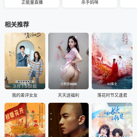
正能量直播
杀手妈咪
相关推荐
20集全
注册送8888
40集全
我的差评女友
天天送福利
落花时节又逢君