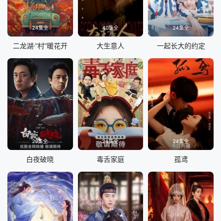
24集全
40集全
24集全
二龙湖·“村”暖花开
大生意人
一起长大的约定
29集全
24集全
24集全
白夜破晓
毒舌家庭
孤鸢