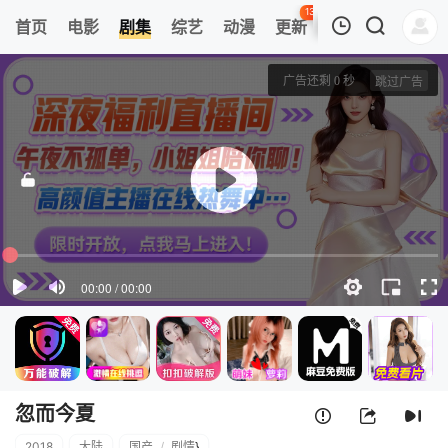
134
首页
电影
剧集
综艺
动漫
更新
热榜
APP
我的观影记录
忽而今夏
第01集
清空
忽而今夏
2018
大陆
国产
/
剧情
}