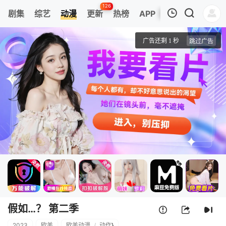
126
剧集
综艺
动漫
更新
热榜
APP
我的观影记录
假如…？ 第二季
第01集
清空
假如…？ 第二季
2023
欧美
欧美动漫
/
动作
}