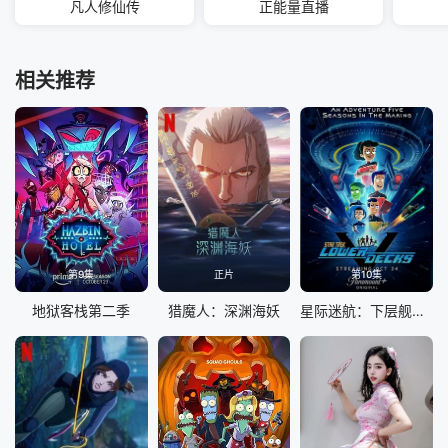
凡人修仙传
正能量直播
相关推荐
第9集
正片
第10集
地狱客栈第二季
猎魔人：深渊海妖
星际迷航：下层舰员 第五季