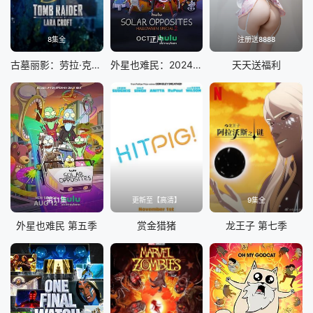
8集全
正片
注册送8888
古墓丽影：劳拉·克劳馥传奇第二季
外星也难民：2024年万圣节特别篇
天天送福利
第11集
更新至【高清】
9集全
外星也难民 第五季
赏金猎猪
龙王子 第七季