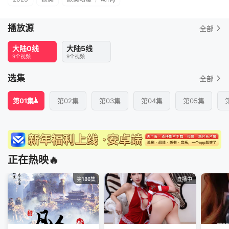
播放源
全部
大陆0线
大陆5线
9个视频
9个视频
选集
全部
第01集
第02集
第03集
第04集
第05集
正在热映🔥
第186集
直播中