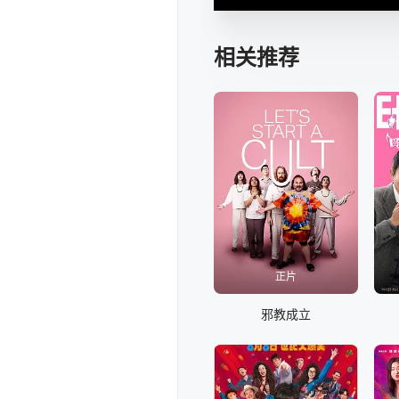
相关推荐
正片
邪教成立