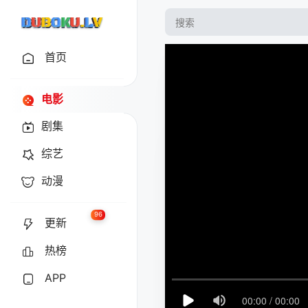
首页
电影
剧集
综艺
动漫
96
更新
热榜
APP