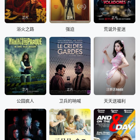
正片
正片
正片
浴火之路
强迫
荒诞外星迷
正片
正片
注册送8888
公园疯人
卫兵的呐喊
天天送福利